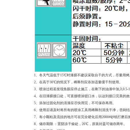
1、冬天气温低于15℃时漆膜不建议采取自干的方式，尽量用烤
2、在高于30℃的情况下，稀释剂应添加适量缓干剂使用。
3、喷涂过程若发现鱼眼应停止施工，在剩下的油漆中加入0.5-
4、在旧漆膜接口处，可直接喷涂驳口水，以达到接口完美的效
5、添加过固化剂的清漆应尽快用完，不可保存再用。
6、使用后请及时将所有的喷涂工具用稀释剂清洗干净，否则
7、有小颗粒及流挂的地方可在完全硬化后用2000#砂纸打磨后
8、储存期限 ：置阴凉干燥处，20℃，原装封盖可储存两年。