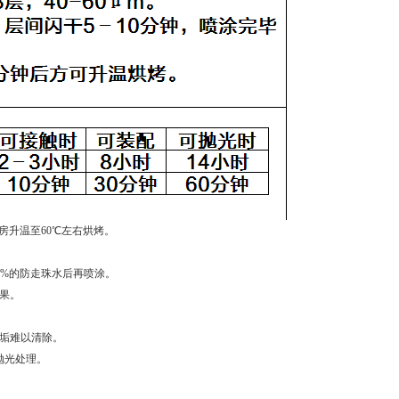
房升温至60℃左右烘烤。
1%的防走珠水后再喷涂。
果。
结垢难以清除。
抛光处理。